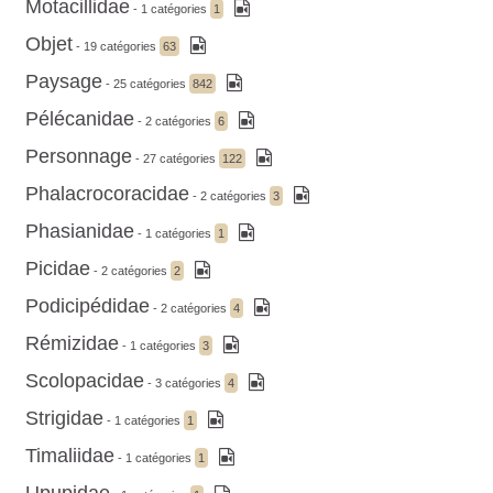
Motacillidae
- 1 catégories
1
Objet
- 19 catégories
63
Paysage
- 25 catégories
842
Pélécanidae
- 2 catégories
6
Personnage
- 27 catégories
122
Phalacrocoracidae
- 2 catégories
3
Phasianidae
- 1 catégories
1
Picidae
- 2 catégories
2
Podicipédidae
- 2 catégories
4
Rémizidae
- 1 catégories
3
Scolopacidae
- 3 catégories
4
Strigidae
- 1 catégories
1
Timaliidae
- 1 catégories
1
Upupidae