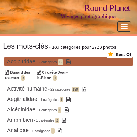
Round Planet
Voyages photographiques
Toggle
navigat
Les mots-clés
- 189 catégories pour 2723 photos
Best Of
Accipitridae
- 2 catégories
12
Busard des
Circaète Jean-
roseaux
le-Blanc
3
9
Activité humaine
- 22 catégories
199
Aegithalidae
- 1 catégories
1
Alcédinidae
- 1 catégories
1
Amphibien
- 1 catégories
2
Anatidae
- 1 catégories
1