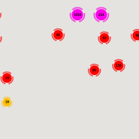
1010
214
40
9
52
130
85
23
19