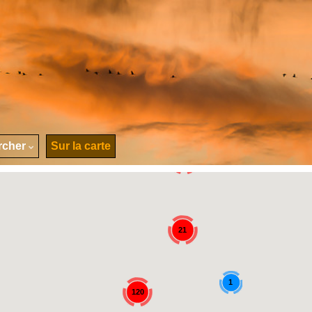
rcher
Sur la carte
107
21
1
120