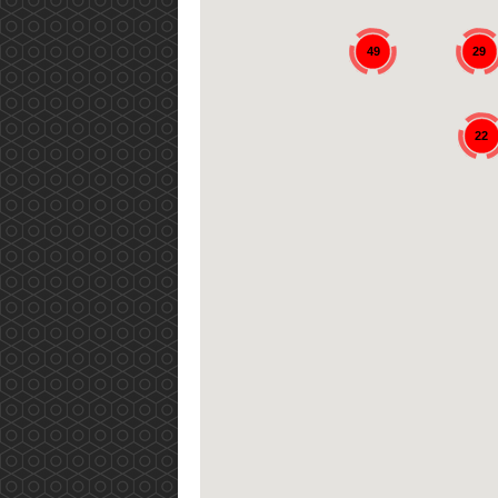
49
29
22