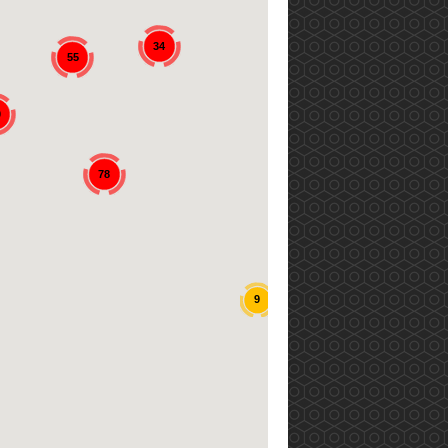
34
55
0
78
9