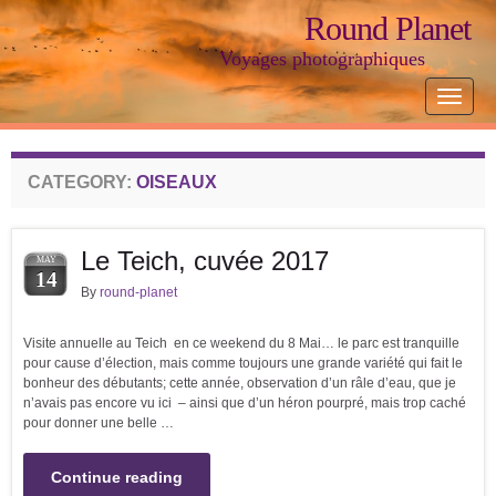
Round Planet
Voyages photographiques
Toggle
navigat
CATEGORY:
OISEAUX
Le Teich, cuvée 2017
MAY
14
By
round-planet
Visite annuelle au Teich en ce weekend du 8 Mai… le parc est tranquille
pour cause d’élection, mais comme toujours une grande variété qui fait le
bonheur des débutants; cette année, observation d’un râle d’eau, que je
n’avais pas encore vu ici – ainsi que d’un héron pourpré, mais trop caché
pour donner une belle …
Continue reading