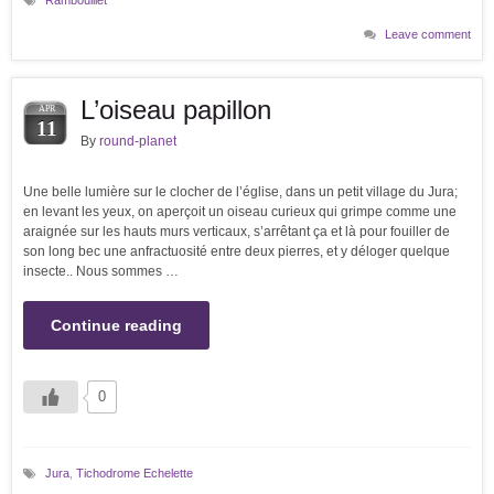
Leave comment
L’oiseau papillon
APR
11
By
round-planet
Une belle lumière sur le clocher de l’église, dans un petit village du Jura;
en levant les yeux, on aperçoit un oiseau curieux qui grimpe comme une
araignée sur les hauts murs verticaux, s’arrêtant ça et là pour fouiller de
son long bec une anfractuosité entre deux pierres, et y déloger quelque
insecte.. Nous sommes …
Continue reading
0
Jura
,
Tichodrome Echelette