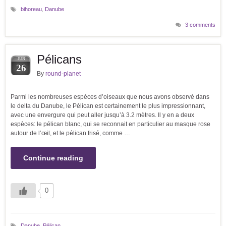
bihoreau
,
Danube
3 comments
Pélicans
JUN
26
By
round-planet
Parmi les nombreuses espèces d’oiseaux que nous avons observé dans
le delta du Danube, le Pélican est certainement le plus impressionnant,
avec une envergure qui peut aller jusqu’à 3.2 mètres. Il y en a deux
espèces: le pélican blanc, qui se reconnait en particulier au masque rose
autour de l’œil, et le pélican frisé, comme …
Continue reading
0
Danube
,
Pélican