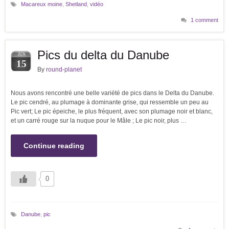
Macareux moine
,
Shetland
,
vidéo
1 comment
Pics du delta du Danube
JUN
15
By
round-planet
Nous avons rencontré une belle variété de pics dans le Delta du Danube.
Le pic cendré, au plumage à dominante grise, qui ressemble un peu au
Pic vert; Le pic épeiche, le plus fréquent, avec son plumage noir et blanc,
et un carré rouge sur la nuque pour le Mâle ; Le pic noir, plus …
Continue reading
0
Danube
,
pic