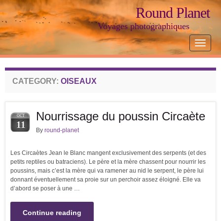
Round Planet
Voyages photographiques
Toggle
navigat
CATEGORY:
OISEAUX
Nourrissage du poussin Circaète
OCT
11
By
round-planet
Les Circaètes Jean le Blanc mangent exclusivement des serpents (et des
petits reptiles ou batraciens). Le père et la mère chassent pour nourrir les
poussins, mais c’est la mère qui va ramener au nid le serpent, le père lui
donnant éventuellement sa proie sur un perchoir assez éloigné. Elle va
d’abord se poser à une …
Continue reading