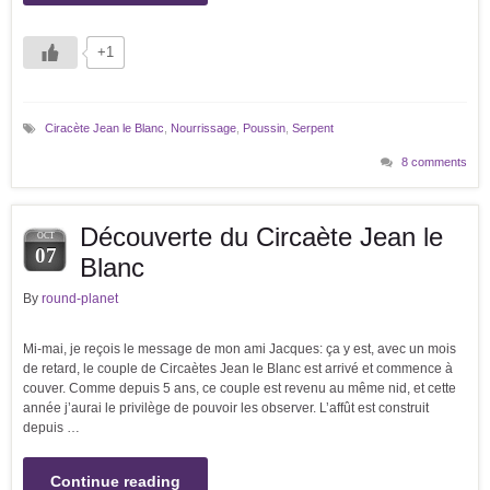
+1
Ciracète Jean le Blanc
,
Nourrissage
,
Poussin
,
Serpent
8 comments
Découverte du Circaète Jean le
OCT
07
Blanc
By
round-planet
Mi-mai, je reçois le message de mon ami Jacques: ça y est, avec un mois
de retard, le couple de Circaètes Jean le Blanc est arrivé et commence à
couver. Comme depuis 5 ans, ce couple est revenu au même nid, et cette
année j’aurai le privilège de pouvoir les observer. L’affût est construit
depuis …
Continue reading