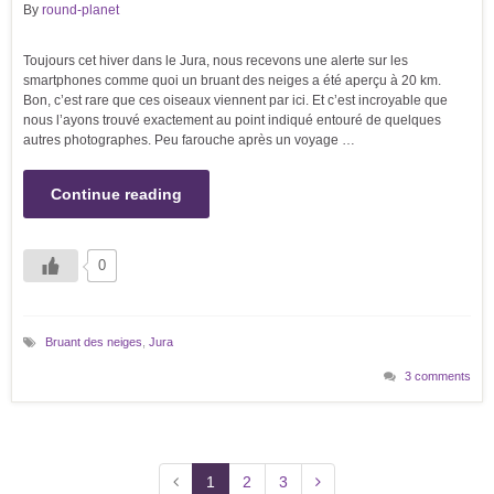
By
round-planet
Toujours cet hiver dans le Jura, nous recevons une alerte sur les
smartphones comme quoi un bruant des neiges a été aperçu à 20 km.
Bon, c’est rare que ces oiseaux viennent par ici. Et c’est incroyable que
nous l’ayons trouvé exactement au point indiqué entouré de quelques
autres photographes. Peu farouche après un voyage …
Continue reading
0
Bruant des neiges
,
Jura
3 comments
1
2
3