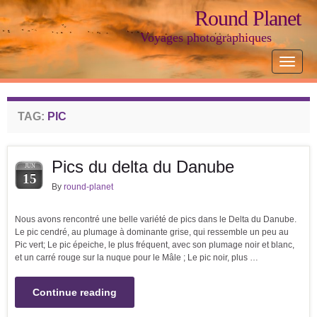
Round Planet
Voyages photographiques
Toggle
navigat
TAG:
PIC
Pics du delta du Danube
JUN
15
By
round-planet
Nous avons rencontré une belle variété de pics dans le Delta du Danube.
Le pic cendré, au plumage à dominante grise, qui ressemble un peu au
Pic vert; Le pic épeiche, le plus fréquent, avec son plumage noir et blanc,
et un carré rouge sur la nuque pour le Mâle ; Le pic noir, plus …
Continue reading