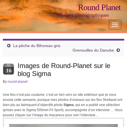
Round Planet
Voyages photographiques
Toggle
navigat
La pêche du Bihoreau gris
Grenouilles du Danube
Images de Round-Planet sur le
JUL
16
blog Sigma
By
round-planet
Une fois n’est pas coutume, c’est un lien vers un site extérieur que je vous
envoie cette semaine, puisque mes photos d’oiseaux sur les îles Shetland ont
bien plu au fabriquant d’objectifs photo
Sigma
, qui en a publié une sélection
(prises avec le Sigma 500mm F4 Sport), accompagnée d’un interview … Vous
pouvez cliquer sur l’image du macareux pour voir l’interview…