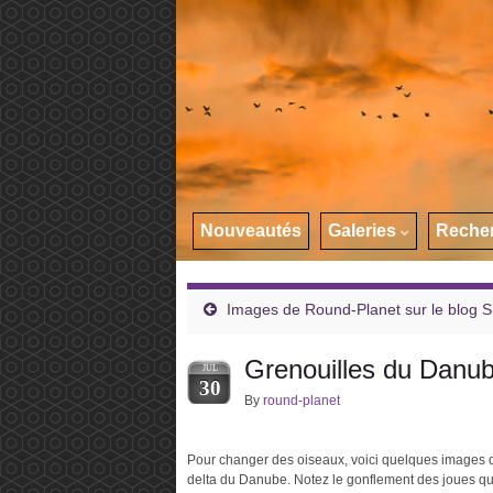
Nouveautés
Galeries
Reche
Images de Round-Planet sur le blog 
Grenouilles du Danu
JUL
30
By
round-planet
Pour changer des oiseaux, voici quelques images d
delta du Danube. Notez le gonflement des joues qu