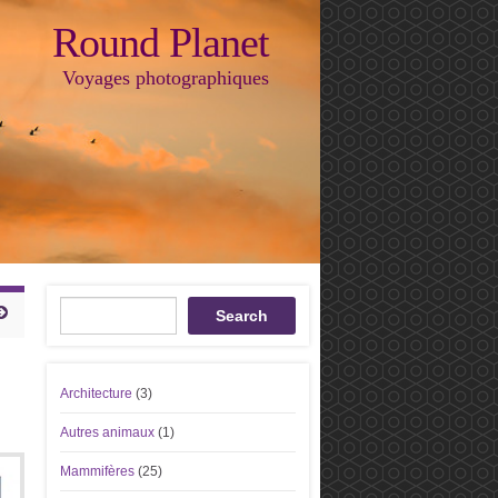
Round Planet
Voyages photographiques
Recherche
Search
Architecture
(3)
Autres animaux
(1)
Mammifères
(25)