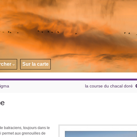
rcher
Sur la carte
Sigma
la course du chacal doré
be
e batraciens, toujours dans le
i permet aux grenouilles de