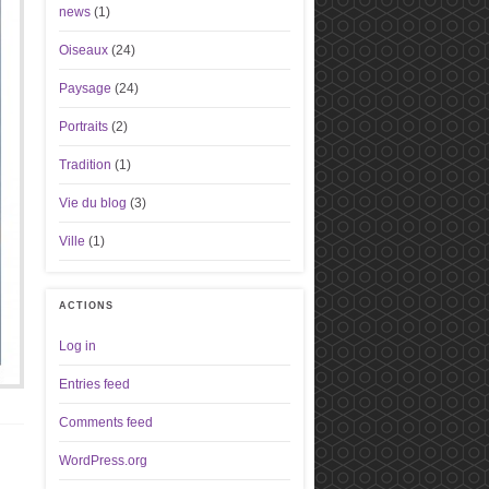
news
(1)
Oiseaux
(24)
Paysage
(24)
Portraits
(2)
Tradition
(1)
Vie du blog
(3)
Ville
(1)
ACTIONS
Log in
Entries feed
Comments feed
WordPress.org