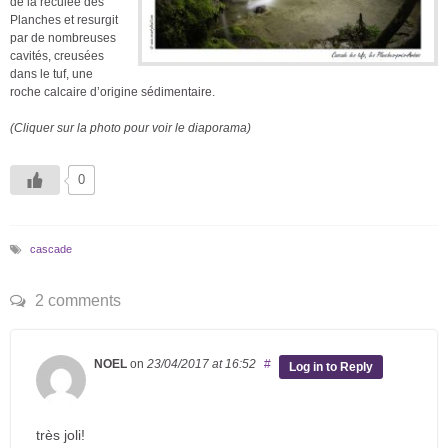
de la reculée des
Planches et resurgit
par de nombreuses
cavités, creusées
dans le tuf, une
roche calcaire d’origine sédimentaire.
(Cliquer sur la photo pour voir le diaporama)
0
cascade
2 comments
NOEL
on
23/04/2017
at 16:52
#
Log in to Reply
très joli!