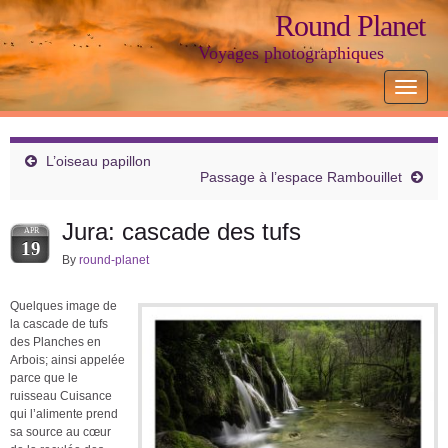
Round Planet
Voyages photographiques
Toggle
navigat
L’oiseau papillon
Passage à l’espace Rambouillet
Jura: cascade des tufs
APR
19
By
round-planet
Quelques image de
la cascade de tufs
des Planches en
Arbois; ainsi appelée
parce que le
ruisseau Cuisance
qui l’alimente prend
sa source au cœur