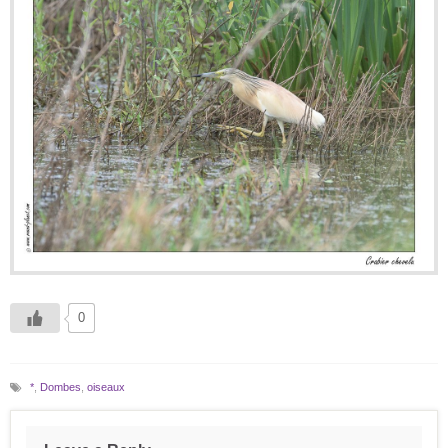
0
*
,
Dombes
,
oiseaux