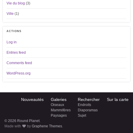
Vie du blog
(3)
Ville
(1)
ACTIONS
Log in
Entries feed
Comments feed
WordPress.org
Nouveautés
Galeries
Rechercher
Sur la carte
Oiseaux
Endroits
Mammifères
Diaporamas
Paysages
Sujet
© 2026 Round Planet.
Made with
by
Graphene Themes
.