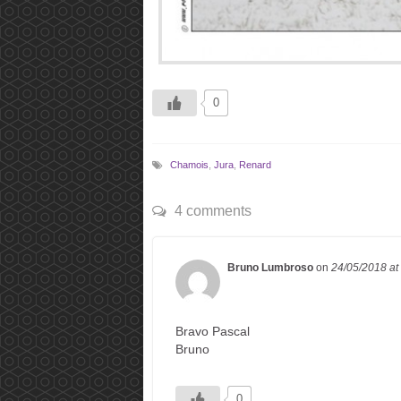
0
Chamois
,
Jura
,
Renard
4 comments
Bruno Lumbroso
on
24/05/2018
at
Bravo Pascal
Bruno
0