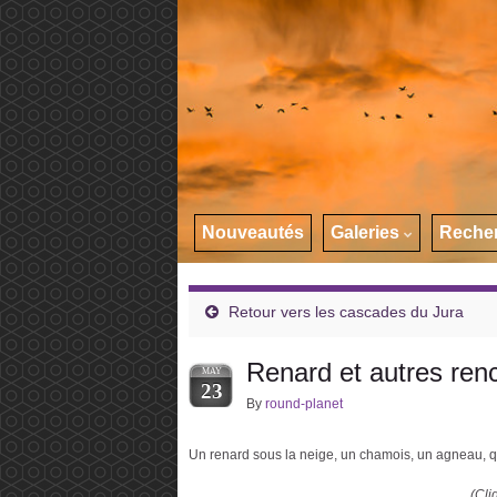
Nouveautés
Galeries
Reche
Retour vers les cascades du Jura
Renard et autres ren
MAY
23
By
round-planet
Un renard sous la neige, un chamois, un agneau, q
(Cli