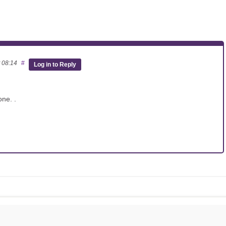
t 08:14
#
Log in to Reply
one. .