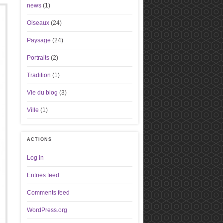
news
(1)
Oiseaux
(24)
Paysage
(24)
Portraits
(2)
Tradition
(1)
Vie du blog
(3)
Ville
(1)
ACTIONS
Log in
Entries feed
Comments feed
WordPress.org