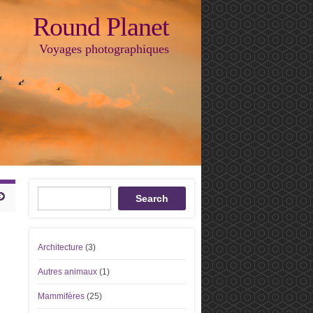
Round Planet
Voyages photographiques
Recherche
Search
Architecture
(3)
Autres animaux
(1)
Mammifères
(25)