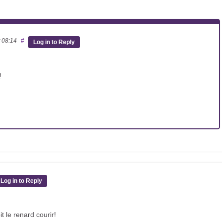
t 08:14
#
Log in to Reply
!
Log in to Reply
t le renard courir!