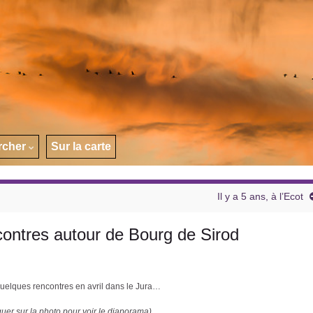
rcher
Sur la carte
Il y a 5 ans, à l’Ecot
contres autour de Bourg de Sirod
uelques rencontres en avril dans le Jura…
quer sur la photo pour voir le diaporama)