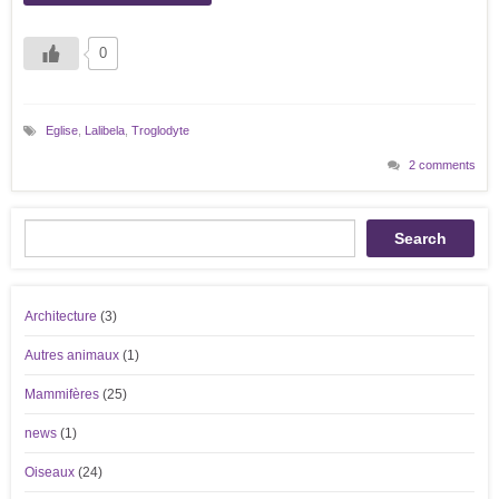
0
Eglise
,
Lalibela
,
Troglodyte
2 comments
Recherche
Search
Architecture
(3)
Autres animaux
(1)
Mammifères
(25)
news
(1)
Oiseaux
(24)