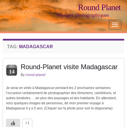
Round Planet
Voyages photographiques
Toggle
navigat
TAG:
MADAGASCAR
Round-Planet visite Madagascar
NOV
14
By
round-planet
Je serai en virée à Madagascar pendant les 2 prochaines semaines;
l’occasion certainement de photographier des lémuriens, caméléons, et
autres bestioles…. en plus des paysages et des habitants. En attendant,
voici quelques images de personnes, de mon premier voyage à
Madagascar il y a 5 ans. (Cliquer sur la photo pour voir le diaporama)
+1