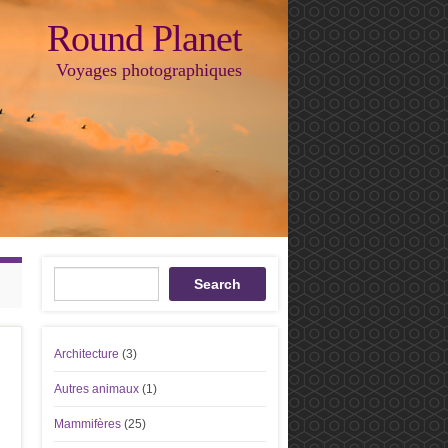
Round Planet
Voyages photographiques
Recherche
Search
Architecture
(3)
Autres animaux
(1)
Mammifères
(25)