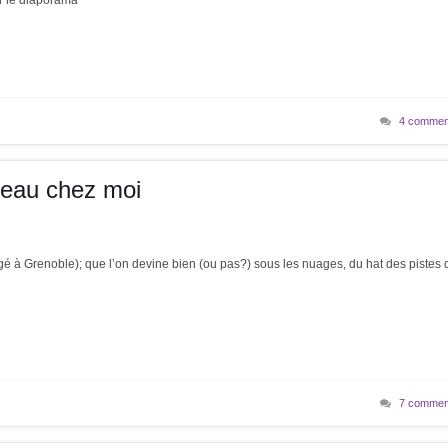
er le diaporama
4 commen
eau chez moi
agé à Grenoble); que l’on devine bien (ou pas?) sous les nuages, du hat des pistes 
7 commen