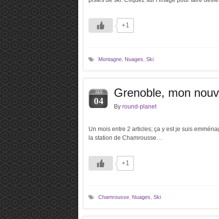
pistes de ski. Cliquez sur l’image pour faire défil
+1
Montagne
,
Nuages
,
Ski
Grenoble, mon nouv
JAN
04
By
round-planet
Un mois entre 2 articles; ça y est je suis emmén
la station de Chamrousse…
+1
Chamrousse
,
Nuages
,
Ski