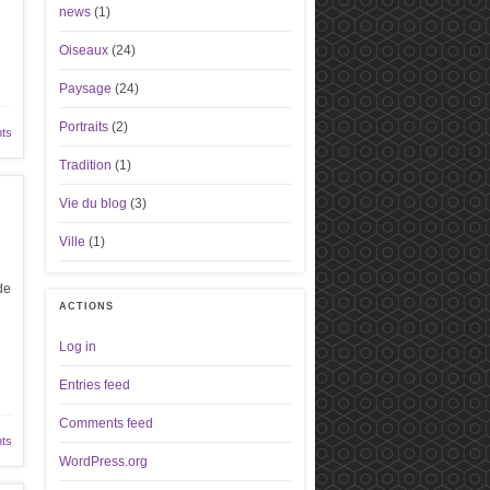
news
(1)
Oiseaux
(24)
Paysage
(24)
Portraits
(2)
ts
Tradition
(1)
Vie du blog
(3)
Ville
(1)
de
ACTIONS
Log in
Entries feed
Comments feed
ts
WordPress.org