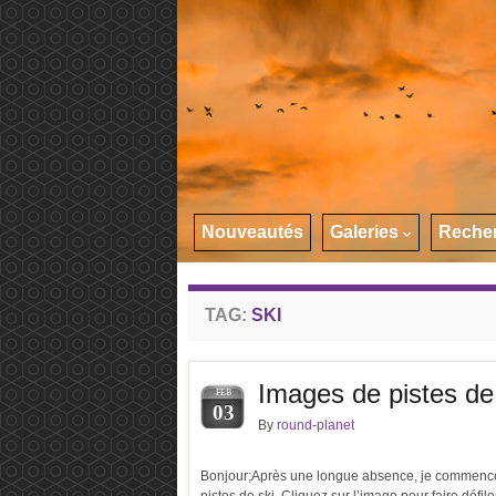
Nouveautés
Galeries
Reche
TAG:
SKI
Images de pistes de
FEB
03
By
round-planet
Bonjour;Après une longue absence, je commence 