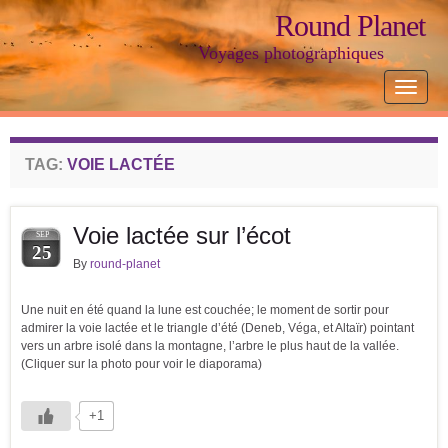
Round Planet
Voyages photographiques
Toggle
navigat
TAG:
VOIE LACTÉE
Voie lactée sur l’écot
SEP
25
By
round-planet
Une nuit en été quand la lune est couchée; le moment de sortir pour
admirer la voie lactée et le triangle d’été (Deneb, Véga, et Altaïr) pointant
vers un arbre isolé dans la montagne, l’arbre le plus haut de la vallée.
(Cliquer sur la photo pour voir le diaporama)
+1