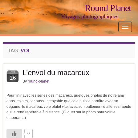
Round Planet
Voyages photographiques
Toggle
navigat
TAG:
VOL
L’envol du macareux
SEP
26
By
round-planet
Pour finir avec les séries des macareux, quelques photos de notre ami
dans les airs, car aussi incroyable que cela puisse paraître avec sa
dégaine, le macareux vole plutôt vite, avec son battement d’aile très rapide
qui le rend repérable à distance. (Cliquer sur la photo pour voir le
diaporama)
0