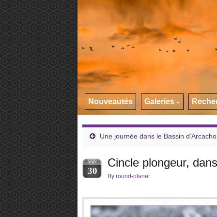
Nouveautés
Galeries
Reche
Une journée dans le Bassin d’Arcach
Cincle plongeur, dan
MAY
30
By
round-planet