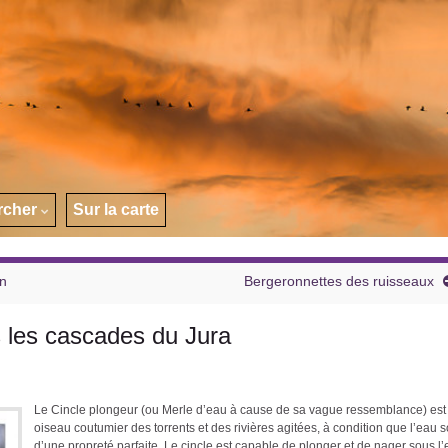
rcher
Sur la carte
on
Bergeronnettes des ruisseaux
s les cascades du Jura
Le Cincle plongeur (ou Merle d’eau à cause de sa vague ressemblance) est
oiseau coutumier des torrents et des rivières agitées, à condition que l’eau s
d’une propreté parfaite. Le cincle est capable de plonger et de nager sous l