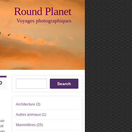
Round Planet
Voyages photographiques
Recherche
Search
Architecture
(3)
Autres animaux
(1)
 un
Mammifères
(25)
oit
’eau