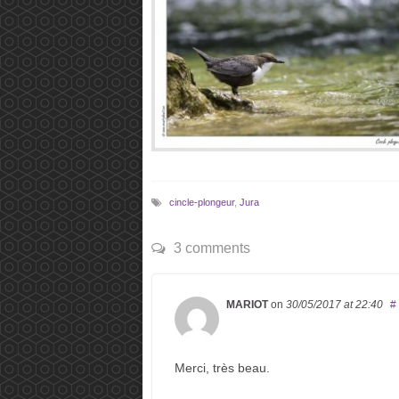
cincle-plongeur
,
Jura
3 comments
MARIOT
on
30/05/2017
at 22:40
#
Merci, très beau.