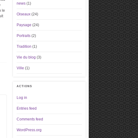
news
(1)
e
 le
Oiseaux
(24)
it
Paysage
(24)
Portraits
(2)
Tradition
(1)
Vie du blog
(3)
Ville
(1)
ACTIONS
Log in
Entries feed
Comments feed
WordPress.org