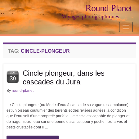
Round Planet
Voyages photographiques
Toggle
navigat
TAG:
CINCLE-PLONGEUR
Cincle plongeur, dans les
MAY
30
cascades du Jura
By
round-planet
Le Cincle plongeur (ou Merle d’eau à cause de sa vague ressemblance)
est un oiseau coutumier des torrents et des rivières agitées, à condition
que l’eau soit d’une propreté parfaite. Le cincle est capable de plonger et
de nager sous l’eau sur une bonne distance, pour y pécher les larves et
petits crustacés dont il …