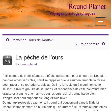
Round Planet
Voyages photographiques
Toggle
navigat
Portait de l’ours de Kodiak
Ours en famille
La pêche de l’ours
DEC
25
By
round-planet
Petit cadeau de Noël: séance de pêche au saumon pour un ours de Kodiak –
pour les âmes sensibles, il faut se rappeler que le saumon remonte la rivière
pour frayer et se reproduire, puis après il ne lui reste qu’à mourir; en cette
saison, la rivière grouille de saumons, et l’abondance de cette nourriture bien
grasse est comme une manne pour les ours, qui lui permettra de bien
s’engraisser pour supporter le long et froid hiver.
Quand aux restes des saumons, il pourriront doucement dans le lit de la
rivière, se transformant en nutriments qui nourriront à leurs tours au printemps