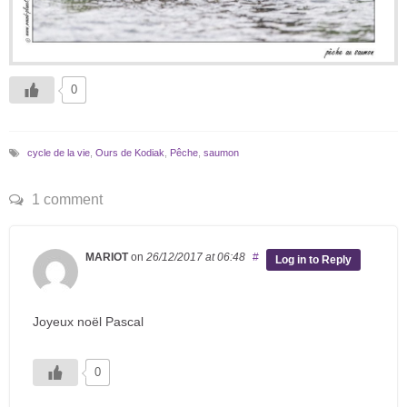
0
cycle de la vie
,
Ours de Kodiak
,
Pêche
,
saumon
1 comment
MARIOT
on
26/12/2017
at 06:48
#
Log in to Reply
Joyeux noël Pascal
0