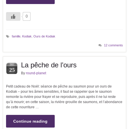
0
famille
,
Kodiak
,
Ours de Kodiak
12 comments
La pêche de l’ours
DEC
25
By
round-planet
Petit cadeau de Noël: séance de pêche au saumon pour un ours de
Kodiak – pour les âmes sensibles, il faut se rappeler que le saumon
remonte la rivière pour frayer et se reproduire, puis après il ne lui reste
qu’à mourir; en cette saison, la rivière grouille de saumons, et l’abondance
de cette nourriture …
Continue reading