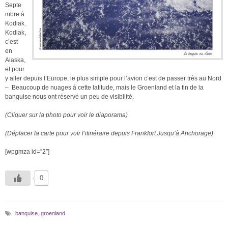
Septe
mbre à
Kodiak.
Kodiak,
c’est
en
Alaska,
et pour
y aller depuis l’Europe, le plus simple pour l’avion c’est de passer très au Nord
– Beaucoup de nuages à cette latitude, mais le Groenland et la fin de la
banquise nous ont réservé un peu de visibilité.
(Cliquer sur la photo pour voir le diaporama)
(Déplacer la carte pour voir l’itinéraire depuis Frankfort Jusqu’à Anchorage)
[wpgmza id=”2″]
0
banquise
,
groenland