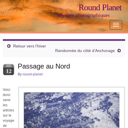
Round Planet
Voyages photographiques
Toggle
navigat
Retour vers l’hiver
Randonnée du côté d’Anchorage
Passage au Nord
NOV
12
By
round-planet
Voici
donc
venir
les
articles
sur le
voyage
de