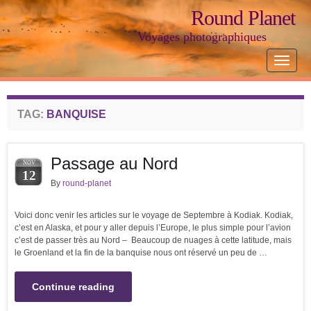
Round Planet
Voyages photographiques
Toggle
navigat
TAG:
BANQUISE
Passage au Nord
NOV
12
By
round-planet
Voici donc venir les articles sur le voyage de Septembre à Kodiak. Kodiak,
c’est en Alaska, et pour y aller depuis l’Europe, le plus simple pour l’avion
c’est de passer très au Nord – Beaucoup de nuages à cette latitude, mais
le Groenland et la fin de la banquise nous ont réservé un peu de …
Continue reading